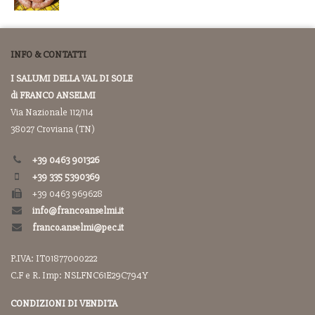
INFO & CONTATTI
I SALUMI DELLA VAL DI SOLE
di FRANCO ANSELMI
Via Nazionale 112/114
38027 Croviana (TN)
+39 0463 901326
+39 335 5390369
+39 0463 969628
info@francoanselmi.it
franco.anselmi@pec.it
P.IVA: IT01877000222
C.F e R. Imp: NSLFNC61E29C794Y
CONDIZIONI DI VENDITA