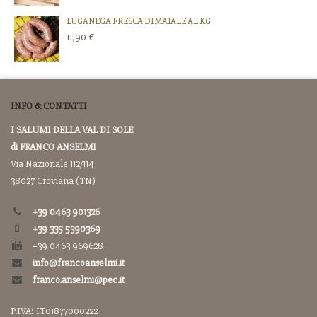
LUGANEGA FRESCA DI MAIALE AL KG
11,90 €
INFO & CONTATTI
I SALUMI DELLA VAL DI SOLE
di FRANCO ANSELMI
Via Nazionale 112/114
38027 Croviana (TN)
+39 0463 901326
+39 335 5390369
+39 0463 969628
info@francoanselmi.it
franco.anselmi@pec.it
P.IVA: IT01877000222