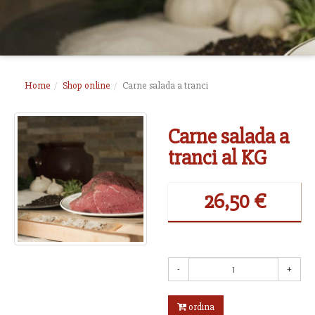
Home
Shop online
Carne salada a tranci
Carne salada a
tranci al KG
26,50 €
-
+
ordina